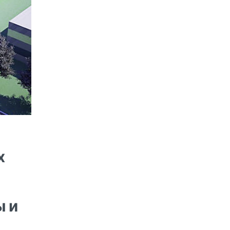
х
ы и