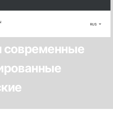
Ы
бъединённых
RUS
ы современные
зированные
ские