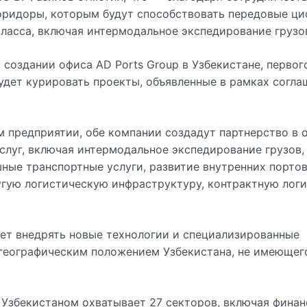
коридоры, которым будут способствовать передовые ц
класса, включая интермодальное экспедирование грузо
создании офиса AD Ports Group в Узбекистане, первог
удет курировать проекты, объявленные в рамках согла
м предприятии, обе компании создадут партнерство в 
слуг, включая интермодальное экспедирование грузов,
ые транспортные услуги, развитие внутренних портов
угую логистическую инфраструктуру, контрактную логи
дет внедрять новые технологии и специализированные
 географическим положением Узбекистана, не имеющег
 Узбекистаном охватывает 27 секторов, включая фина