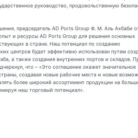
сударственное руководство, продовольственную безоп
ния, председатель AD Ports Group Ф. М. Аль Ахбаби о
опыт и ресурсы AD Ports Group для решения основных
ствующих в стране. Наш потенциал по созданию
ких центров будет эффективно использован путем соз
ба, а также создания внутренних портов и складов. П
дчеркнул, что – «Это соглашение окажет значительное
страны, создавая новые рабочие места и новые возмо
влять более широкий ассортимент продукции на больш
рмируя наш торговый потенциал».