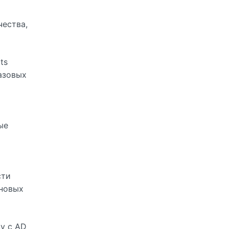
чества,
ts
азовых
ые
сти
 новых
у с AD