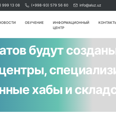
) 999 13 08
(+998-93) 579 56 60
info@aluz.uz
НОВОСТИ
ОБУЧЕНИЕ
ИНФОРМАЦИОННЫЙ
КОНТАКТ
 при содействии О
ЦЕНТР
атов будут создан
 центры, специали
нные хабы и склад