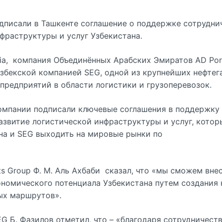
одписали в Ташкенте соглашение о поддержке сотрудни
фраструктуры и услуг Узбекистана.
ia, компания Объединённых Арабских Эмиратов AD Por
узбекской компанией SEG, одной из крупнейших нефтег
 предприятий в области логистики и грузоперевозок.
компании подписали ключевые соглашения в поддержку
азвитие логистической инфраструктуры и услуг, котор
на и SEG выходить на мировые рынки по
s Group Ф. М. Аль Ахбаби сказал, что «мы сможем вне
ономического потенциала Узбекистана путем создания
вых маршрутов».
G Б. Фазилов отметил, что – «благодаря сотрудничеств