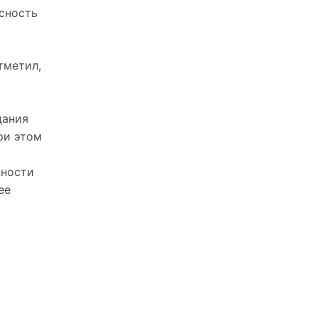
асность
тметил,
дания
ри этом
жности
ее