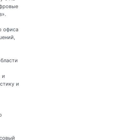
ифровые
в».
о офиса
шений,
области
 и
стику и
о
нсовый