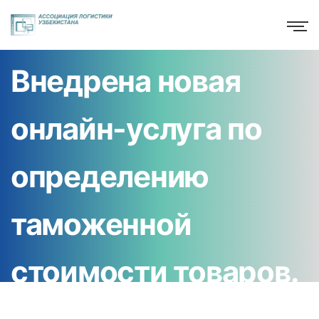
Внедрена новая
онлайн-услуга по
определению
таможенной
стоимости товаров.